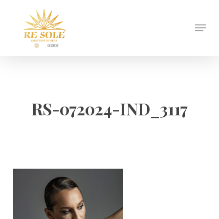
Skip
to
Menu
Close
main
Menu
content
RS-072024-IND_3117