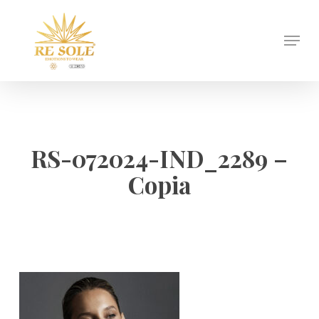
Skip
to
Menu
Close
main
Menu
content
RS-072024-IND_2289 –
Copia