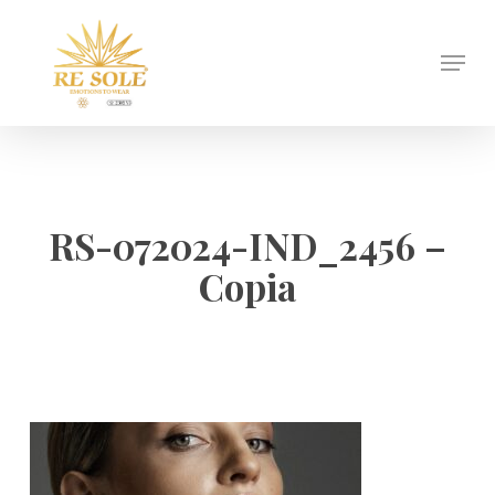
Skip
to
Menu
Close
main
Menu
content
RS-072024-IND_2456 –
Copia