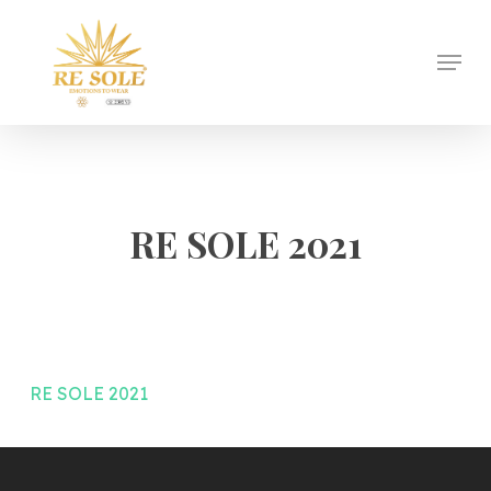
Skip
to
Menu
Close
main
Menu
content
RE SOLE 2021
RE SOLE 2021