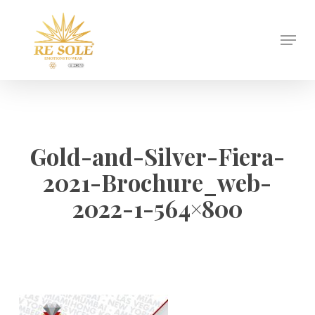
Skip
to
Menu
Close
main
Menu
content
Gold-and-Silver-Fiera-
2021-Brochure_web-
2022-1-564×800