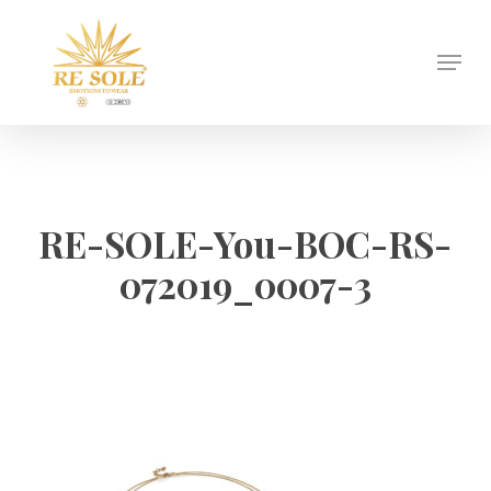
Skip
to
Menu
Close
main
Menu
content
RE-SOLE-You-BOC-RS-
072019_0007-3