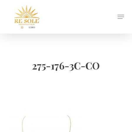
Skip
to
Menu
Close
main
Menu
content
275-176-3C-CO