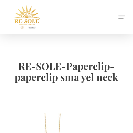
Skip
to
Menu
Close
main
Menu
content
RE-SOLE-Paperclip-
paperclip sma yel neck