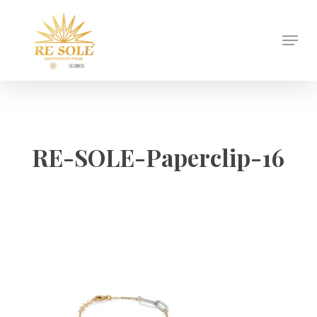
Skip
to
Menu
Close
main
Menu
content
RE-SOLE-Paperclip-16