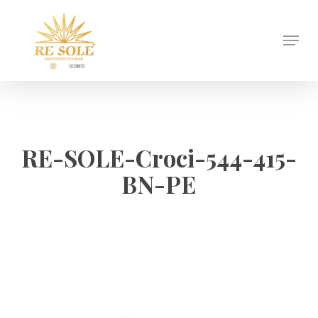
Skip
to
Menu
Close
main
Menu
content
RE-SOLE-Croci-544-415-
BN-PE