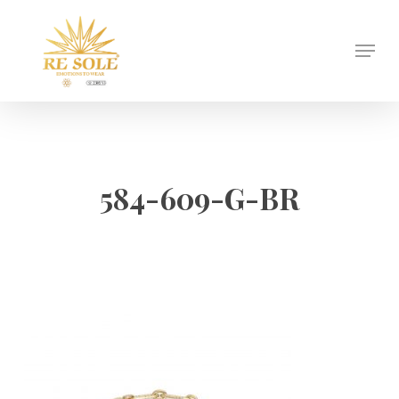
Skip
to
Menu
Close
main
Menu
content
584-609-G-BR