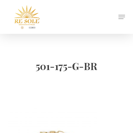
Skip
to
Menu
Close
main
Menu
content
501-175-G-BR