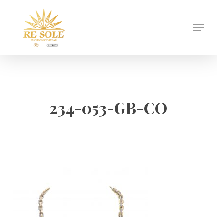
Skip
to
Menu
Close
main
Menu
content
234-053-GB-CO